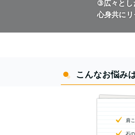
③広々とし
心身共にリ
こんなお悩み
肩
石