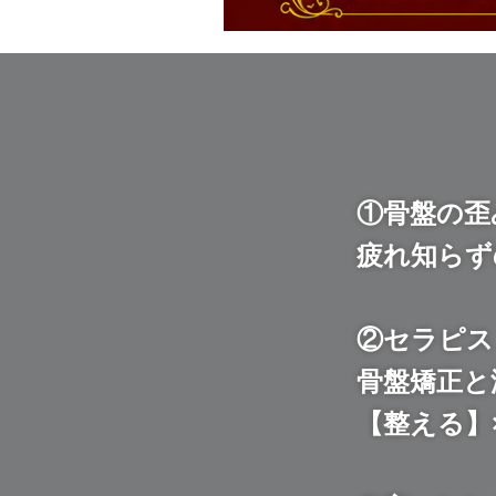
①骨盤の歪
疲れ知らず
②セラピス
骨盤矯正と
【整える】